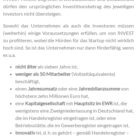
dürfen den ursprünglichen Investitionsbetrag des jeweiligen
Investors nicht übersteigen.
Sowohl das Unternehmen als auch die Investoren müssen
(weiterhin) einige Voraussetzungen erfüllen, um von INVEST
zu profitieren, wobei die Hürden für das Startup nicht wirklich
hoch sind. So ist das Unternehmen nur dann förderfähig, wenn
es u.a.
nicht älter
als sieben Jahre ist,
weniger als 50 Mitarbeiter
(Vollzeitäquivalente)
beschäftigt,
einen
Jahresumsatz
oder eine
Jahresbilanzsumme
von
höchstens zehn Millionen Euro hat,
eine
Kapitalgesellschaft
mit
Hauptsitz im EWR
ist, die
wenigstens eine Zweigniederlassung in Deutschland hat,
die im Handelsregister eingetragen ist, oder eine
Betriebsstätte, die im Gewerberegister eingetragen ist,
innovativ
ist, d. h. es gehört – gemäß Handelsregister –