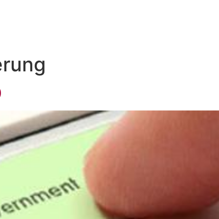
PROFIL
GESCHÄFTSFELDER
TEAM
PUBL
erung
0