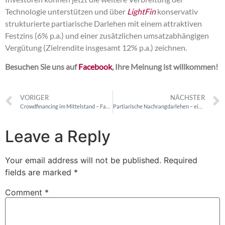
Technologie unterstützen und über
LightFin
konservativ
strukturierte partiarische Darlehen mit einem attraktiven
Festzins (6% p.a.) und einer zusätzlichen umsatzabhängigen
Vergütung (Zielrendite insgesamt 12% p.a.) zeichnen.
Besuchen Sie uns auf
Facebook
, Ihre Meinung ist willkommen!
VORIGER
NÄCHSTER
Crowdfinancing im Mittelstand – FaktorPlus macht Umwelttechnologie von morgen schon heute verfügbar und bezahlbar
Partiarische Nachrangdarlehen – ein prospekt- und aufsichtsfreies Finanzierungsmodell für kapitalsuchende Unternehmen
Leave a Reply
Your email address will not be published.
Required
fields are marked
*
Comment
*